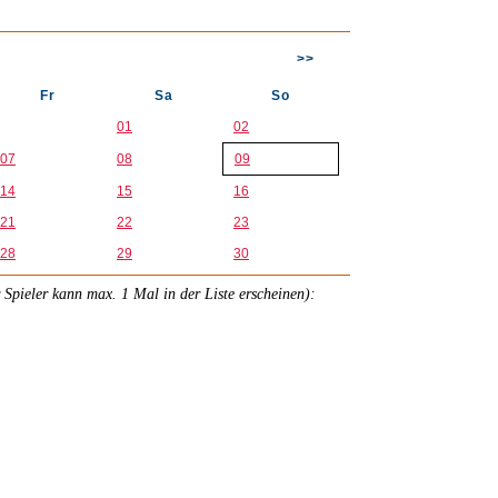
>>
Fr
Sa
So
01
02
07
08
09
14
15
16
21
22
23
28
29
30
r Spieler kann max. 1 Mal in der Liste erscheinen):