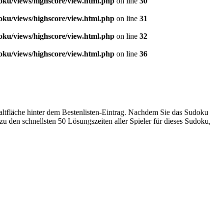
u/views/highscore/view.html.php
on line
30
u/views/highscore/view.html.php
on line
31
u/views/highscore/view.html.php
on line
32
u/views/highscore/view.html.php
on line
36
altfläche hinter dem Bestenlisten-Eintrag. Nachdem Sie das Sudoku
u den schnellsten 50 Lösungszeiten aller Spieler für dieses Sudoku,