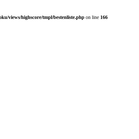
/views/highscore/tmpl/bestenliste.php
on line
166