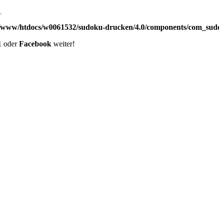
/www/htdocs/w0061532/sudoku-drucken/4.0/components/com_sudoku
1
oder
Facebook
weiter!