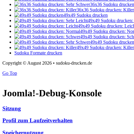
36x36 Sudoku drucken
36x36 Sudoku drucken: Killer
49x49 Sudoku drucken
49x49 Sudoku drucken: 
49x49 Sudoku drucken: Leic
49x49 Sudoku drucken: No
49x49 Sudoku drucken: Sc
49x49 Sudoku drucken
49x49 Sudoku drucken: Killer
Sudoku Formate drucken
Copyright © August 2026 • sudoku-drucken.de
Go Top
Joomla!-Debug-Konsole
Sitzung
Profil zum Laufzeitverhalten
Speichernutzung