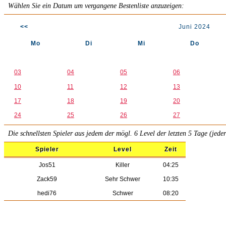
Wählen Sie ein Datum um vergangene Bestenliste anzuzeigen:
<<
Juni 2024
Mo
Di
Mi
Do
03
04
05
06
10
11
12
13
17
18
19
20
24
25
26
27
Die schnellsten Spieler aus jedem der mögl. 6 Level der letzten 5 Tage (jede
Spieler
Level
Zeit
Jos51
Killer
04:25
Zack59
Sehr Schwer
10:35
hedi76
Schwer
08:20