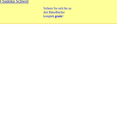
Sichern Sie sich bis zu
drei Rätselbücher
komplett
gratis
!