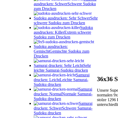
ausdrucken: Schwer
Schwere Sudoku
zum Drucken
Sudoku ausdrucken: Sehr Schwer
Sehr
schwere Sudoku zum Drucken
Sudoku
ausdrucken: Killer
Extrem schwere
Sudoku zum Drucken
Sudoku ausdrucken:
Gemischt
Gemischte Sudoku zum
Drucken
Samurai drucken: Sehr Leicht
Sehr
leichte Samurai-Sudoku drucken
Samurai
36x36 S
drucken: Leicht
Leichte Samurai-
Sudoku drucken
Samurai
Unsere Supe
drucken: Normal
Normale Samurai-
normalen 9x
Sudoku drucken
stolze 1296 
Samurai
unterschiedl
drucken: Schwer
Schwere Samurai-
Sudoku drucken