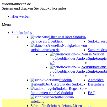
sudoku-drucken.de
Spielen und drucken Sie Sudoku kostenlos
Hier werben
Menu
Sudoku Infos
Über uns
Unser Sudoku-
Service im Überblick
Sudoku aus
Aktuelles
Neuigkeiten von
sudoku-drucken.de
Samurai dru
Neu in Version
4.0
Überblick der Änderungen von
Sudoku spie
4.0
Neu in Version
Sudoku löse
3.0
Überblick der Änderungen von
Sudoku anbi
3.x
Sudoku-
Anmelden
Herkunft
Der Ursprung der Sudoku
Bestenliste
Sudoku-Regeln
So
funktioniert ein 9x9 Sudoku
FAQ
Schritt-für-Schritt Anleitung
Lösen