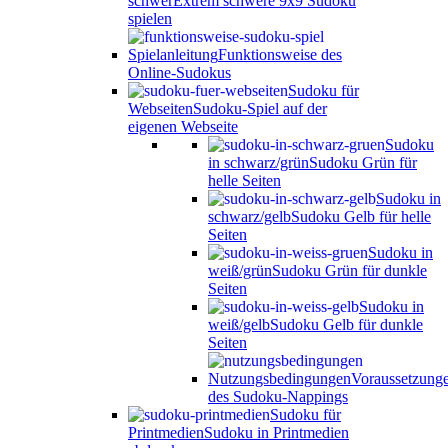
schwer
Extrem schwere 9x9 Sudoku
spielen
Spielanleitung
Funktionsweise des
Online-Sudokus
Sudoku für
Webseiten
Sudoku-Spiel auf der
eigenen Webseite
Sudoku
in schwarz/grün
Sudoku Grün für
helle Seiten
Sudoku in
schwarz/gelb
Sudoku Gelb für helle
Seiten
Sudoku in
weiß/grün
Sudoku Grün für dunkle
Seiten
Sudoku in
weiß/gelb
Sudoku Gelb für dunkle
Seiten
Nutzungsbedingungen
Voraussetzung
des Sudoku-Nappings
Sudoku für
Printmedien
Sudoku in Printmedien