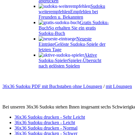
abdrucken
Sudoku
weiterempfehlen
Empfehlen bei
Freunden u. Bekannten
Gratis Sudoku-
Buch
So erhalten Sie ein gratis
Sudoku-Buch
Neueste
Einträge
Gelöste Sudoku-Spiele der
letzten Tage
Aktive
Sudoku-Spieler
Spieler-Übersicht
nach gelösten Spielen
36x36 Sudoku PDF mit Buchstaben ohne Lösungen
/
mit Lösungen
Bei unseren 36x36 Sudoku stehen Ihnen insgesamt sechs Schwierigk
36x36 Sudoku drucken - Sehr Leicht
36x36 Sudoku drucken - Leicht
36x36 Sudoku drucken - Normal
36x36 Sudoku drucken - Schwer