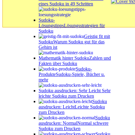
eines Sudoku in 49 Schritten
Sudoku-
Lösungstipps
Lösungsstrategien für
Sudoku
Geistig fit mit
Sudoku
Warum Sudoku gut für das
Gehirn ist
Mathematik hinter Sudoku
Zahlen und
Fakten über Sudoku
Sudoku-
Produkte
Sudoku-Spiele, Bücher u.
mehr
Sudoku ausdrucken: Sehr Leicht
Sehr
leichte Sudoku zum Drucken
Sudoku
ausdrucken: Leicht
Leichte Sudoku
zum Drucken
Sudoku
ausdrucken: Normal
Normal schwere
Sudoku zum Drucken
Sudoku