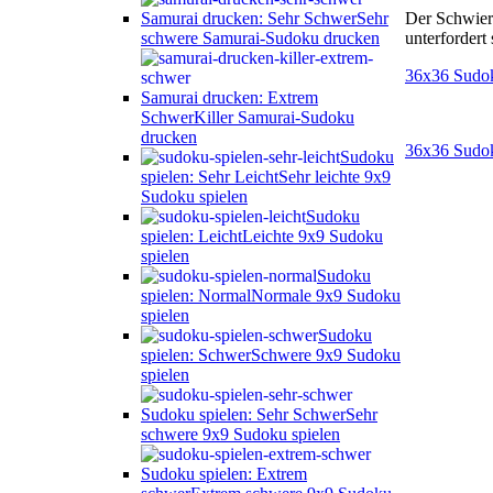
Der Schwier
Samurai drucken: Sehr Schwer
Sehr
unterfordert
schwere Samurai-Sudoku drucken
36x36 Sudo
Samurai drucken: Extrem
Schwer
Killer Samurai-Sudoku
drucken
36x36 Sudo
Sudoku
spielen: Sehr Leicht
Sehr leichte 9x9
Sudoku spielen
Sudoku
spielen: Leicht
Leichte 9x9 Sudoku
spielen
Sudoku
spielen: Normal
Normale 9x9 Sudoku
spielen
Sudoku
spielen: Schwer
Schwere 9x9 Sudoku
spielen
Sudoku spielen: Sehr Schwer
Sehr
schwere 9x9 Sudoku spielen
Sudoku spielen: Extrem