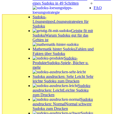
eines Sudoku in 49 Schritten
FAQ
Sudoku-
Lösungstipps
Lösungsstrategien für
Sudoku
Geistig fit mit
Sudoku
Warum Sudoku gut für das
Gehirn ist
Mathematik hinter Sudoku
Zahlen und
Fakten über Sudoku
Sudoku-
Produkte
Sudoku-Spiele, Bücher u.
mehr
Sudoku ausdrucken: Sehr Leicht
Sehr
leichte Sudoku zum Drucken
Sudoku
ausdrucken: Leicht
Leichte Sudoku
zum Drucken
Sudoku
ausdrucken: Normal
Normal schwere
Sudoku zum Drucken
Sudoku