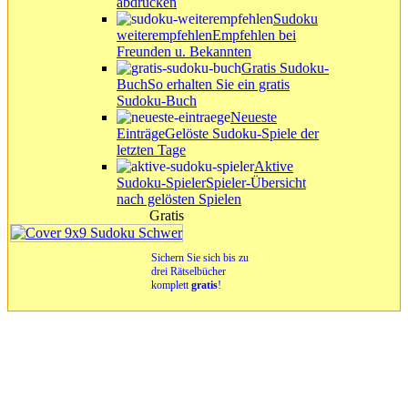
abdrucken
Sudoku
weiterempfehlen
Empfehlen bei
Freunden u. Bekannten
Gratis Sudoku-
Buch
So erhalten Sie ein gratis
Sudoku-Buch
Neueste
Einträge
Gelöste Sudoku-Spiele der
letzten Tage
Aktive
Sudoku-Spieler
Spieler-Übersicht
nach gelösten Spielen
Gratis
Sichern Sie sich bis zu
drei Rätselbücher
komplett
gratis
!