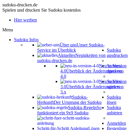
sudoku-drucken.de
Spielen und drucken Sie Sudoku kostenlos
Hier werben
Menu
Sudoku Infos
Über uns
Unser Sudoku-
Service im Überblick
Sudoku
Aktuelles
Neuigkeiten von
ausdrucken
sudoku-drucken.de
Neu in Version
Samurai
4.0
Überblick der Änderungen von
drucken
4.0
Neu in Version
Sudoku
3.0
Überblick der Änderungen von
spielen
3.x
Sudoku-
Sudoku
Herkunft
Der Ursprung der Sudoku
lösen
Sudoku-Regeln
So
Sudoku
funktioniert ein 9x9 Sudoku
anbieten
Anmelden
Schritt-für-Schritt Anleitung
Lösen
Bestenliste