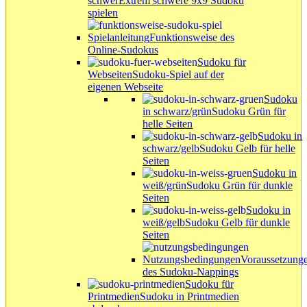
schwer
Extrem schwere 9x9 Sudoku
spielen
Spielanleitung
Funktionsweise des
Online-Sudokus
Sudoku für
Webseiten
Sudoku-Spiel auf der
eigenen Webseite
Sudoku
in schwarz/grün
Sudoku Grün für
helle Seiten
Sudoku in
schwarz/gelb
Sudoku Gelb für helle
Seiten
Sudoku in
weiß/grün
Sudoku Grün für dunkle
Seiten
Sudoku in
weiß/gelb
Sudoku Gelb für dunkle
Seiten
Nutzungsbedingungen
Voraussetzung
des Sudoku-Nappings
Sudoku für
Printmedien
Sudoku in Printmedien