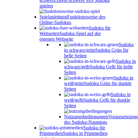
schwer
Extrem schwere 9x9 Sudoku
spielen
Spielanleitung
Funktionsweise des
Online-Sudokus
Sudoku für
Webseiten
Sudoku-Spiel auf der
eigenen Webseite
Sudoku
in schwarz/grün
Sudoku Grün für
helle Seiten
Sudoku in
schwarz/gelb
Sudoku Gelb für helle
Seiten
Sudoku in
weiß/grün
Sudoku Grün für dunkle
Seiten
Sudoku in
weiß/gelb
Sudoku Gelb für dunkle
Seiten
Nutzungsbedingungen
Voraussetzung
des Sudoku-Nappings
Sudoku für
Printmedien
Sudoku in Printmedien