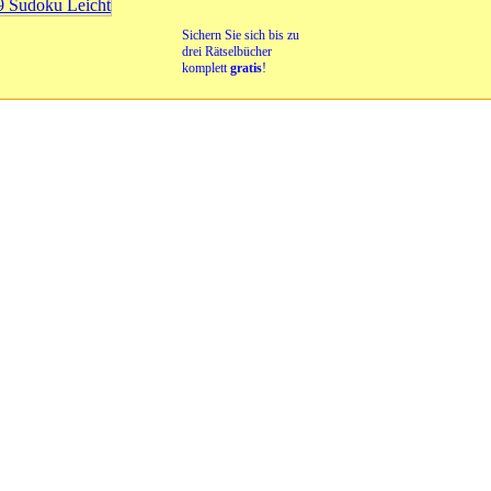
Sichern Sie sich bis zu
drei Rätselbücher
komplett
gratis
!