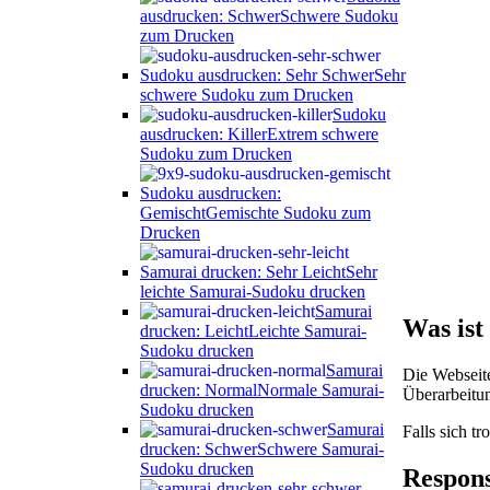
ausdrucken: Schwer
Schwere Sudoku
zum Drucken
Sudoku ausdrucken: Sehr Schwer
Sehr
schwere Sudoku zum Drucken
Sudoku
ausdrucken: Killer
Extrem schwere
Sudoku zum Drucken
Sudoku ausdrucken:
Gemischt
Gemischte Sudoku zum
Drucken
Samurai drucken: Sehr Leicht
Sehr
leichte Samurai-Sudoku drucken
Samurai
Was ist
drucken: Leicht
Leichte Samurai-
Sudoku drucken
Samurai
Die Webseite
drucken: Normal
Normale Samurai-
Überarbeitun
Sudoku drucken
Samurai
Falls sich t
drucken: Schwer
Schwere Samurai-
Sudoku drucken
Respons