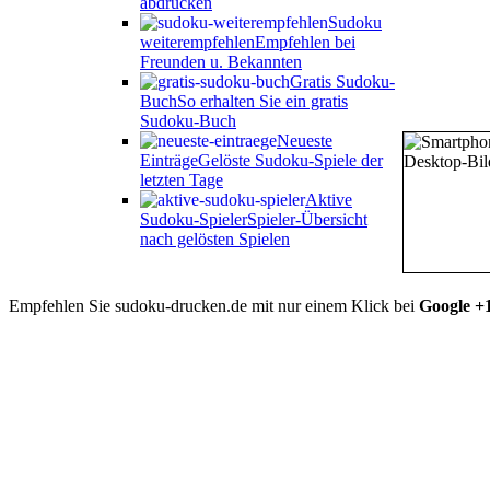
abdrucken
Sudoku
weiterempfehlen
Empfehlen bei
Freunden u. Bekannten
Gratis Sudoku-
Buch
So erhalten Sie ein gratis
Sudoku-Buch
Neueste
Einträge
Gelöste Sudoku-Spiele der
letzten Tage
Aktive
Sudoku-Spieler
Spieler-Übersicht
nach gelösten Spielen
Empfehlen Sie sudoku-drucken.de mit nur einem Klick bei
Google +