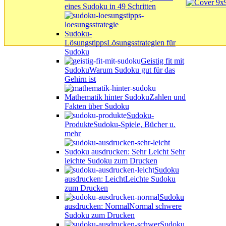
eines Sudoku in 49 Schritten
Sudoku-
Lösungstipps
Lösungsstrategien für
Sudoku
Geistig fit mit
Sudoku
Warum Sudoku gut für das
Gehirn ist
Mathematik hinter Sudoku
Zahlen und
Fakten über Sudoku
Sudoku-
Produkte
Sudoku-Spiele, Bücher u.
mehr
Sudoku ausdrucken: Sehr Leicht
Sehr
leichte Sudoku zum Drucken
Sudoku
ausdrucken: Leicht
Leichte Sudoku
zum Drucken
Sudoku
ausdrucken: Normal
Normal schwere
Sudoku zum Drucken
Sudoku