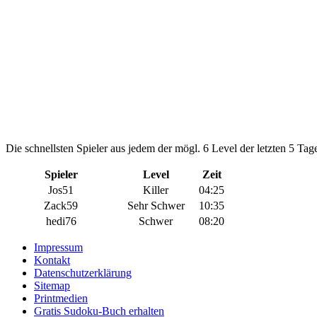
Die schnellsten Spieler aus jedem der mögl. 6 Level der letzten 5 Tage
Spieler
Level
Zeit
Jos51
Killer
04:25
Zack59
Sehr Schwer
10:35
hedi76
Schwer
08:20
Impressum
Kontakt
Datenschutzerklärung
Sitemap
Printmedien
Gratis Sudoku-Buch erhalten