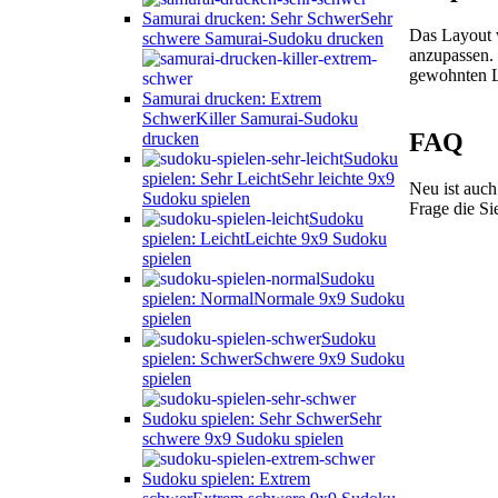
Samurai drucken: Sehr Schwer
Sehr
Das Layout w
schwere Samurai-Sudoku drucken
anzupassen. 
gewohnten La
Samurai drucken: Extrem
Schwer
Killer Samurai-Sudoku
FAQ
drucken
Sudoku
spielen: Sehr Leicht
Sehr leichte 9x9
Neu ist auch
Sudoku spielen
Frage die Si
Sudoku
spielen: Leicht
Leichte 9x9 Sudoku
spielen
Sudoku
spielen: Normal
Normale 9x9 Sudoku
spielen
Sudoku
spielen: Schwer
Schwere 9x9 Sudoku
spielen
Sudoku spielen: Sehr Schwer
Sehr
schwere 9x9 Sudoku spielen
Sudoku spielen: Extrem