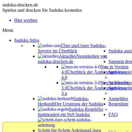
sudoku-drucken.de
Spielen und drucken Sie Sudoku kostenlos
Hier werben
Menu
Sudoku Infos
Über uns
Unser Sudoku-
Service im Überblick
Sudoku aus
Aktuelles
Neuigkeiten von
sudoku-drucken.de
Samurai dru
Neu in Version
4.0
Überblick der Änderungen von
Sudoku spie
4.0
Neu in Version
Sudoku löse
3.0
Überblick der Änderungen von
Sudoku anbi
3.x
Sudoku-
Anmelden
Herkunft
Der Ursprung der Sudoku
Bestenliste
Sudoku-Regeln
So
funktioniert ein 9x9 Sudoku
FAQ
Schritt-für-Schritt Anleitung
Lösen