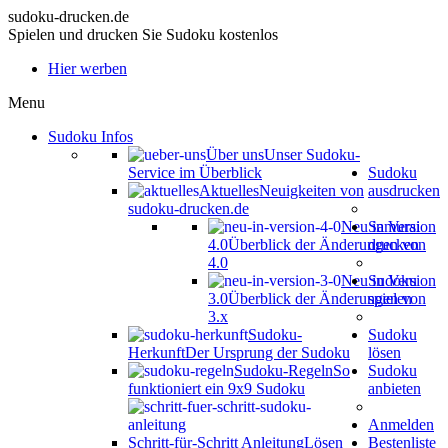
sudoku-drucken.de
Spielen und drucken Sie Sudoku kostenlos
Hier werben
Menu
Sudoku Infos
Über uns
Unser Sudoku-
Service im Überblick
Sudoku
Aktuelles
Neuigkeiten von
ausdrucken
sudoku-drucken.de
Neu in Version
Samurai
4.0
Überblick der Änderungen von
drucken
4.0
Neu in Version
Sudoku
3.0
Überblick der Änderungen von
spielen
3.x
Sudoku-
Sudoku
Herkunft
Der Ursprung der Sudoku
lösen
Sudoku-Regeln
So
Sudoku
funktioniert ein 9x9 Sudoku
anbieten
Anmelden
Schritt-für-Schritt Anleitung
Lösen
Bestenliste