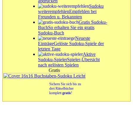
abdrucken
Sudoku
weiterempfehlen
Empfehlen bei
Freunden u. Bekannten
Gratis Sudoku-
Buch
So erhalten Sie ein gratis
Sudoku-Buch
Neueste
Einträge
Gelöste Sudoku-Spiele der
letzten Tage
Aktive
Sudoku-Spieler
Spieler-Übersicht
nach gelösten Spielen
Gratis
Sichern Sie sich bis zu
drei Rätselbücher
komplett
gratis
!