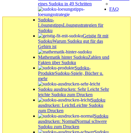
eines Sudoku in 49 Schritten
FAQ
Sudoku-
Lösungstipps
Lösungsstrategien für
Sudoku
Geistig fit mit
Sudoku
Warum Sudoku gut für das
Gehirn ist
Mathematik hinter Sudoku
Zahlen und
Fakten über Sudoku
Sudoku-
Produkte
Sudoku-Spiele, Bücher u.
mehr
Sudoku ausdrucken: Sehr Leicht
Sehr
leichte Sudoku zum Drucken
Sudoku
ausdrucken: Leicht
Leichte Sudoku
zum Drucken
Sudoku
ausdrucken: Normal
Normal schwere
Sudoku zum Drucken
Sudoku