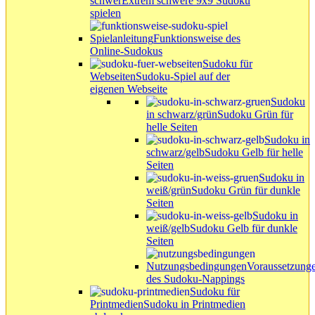
schwer
Extrem schwere 9x9 Sudoku
spielen
Spielanleitung
Funktionsweise des
Online-Sudokus
Sudoku für
Webseiten
Sudoku-Spiel auf der
eigenen Webseite
Sudoku
in schwarz/grün
Sudoku Grün für
helle Seiten
Sudoku in
schwarz/gelb
Sudoku Gelb für helle
Seiten
Sudoku in
weiß/grün
Sudoku Grün für dunkle
Seiten
Sudoku in
weiß/gelb
Sudoku Gelb für dunkle
Seiten
Nutzungsbedingungen
Voraussetzung
des Sudoku-Nappings
Sudoku für
Printmedien
Sudoku in Printmedien