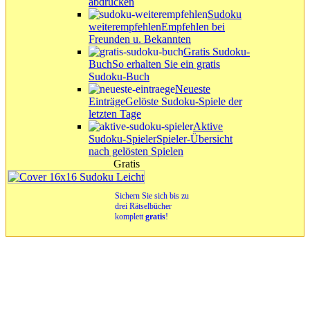
abdrucken
Sudoku
weiterempfehlen
Empfehlen bei
Freunden u. Bekannten
Gratis Sudoku-
Buch
So erhalten Sie ein gratis
Sudoku-Buch
Neueste
Einträge
Gelöste Sudoku-Spiele der
letzten Tage
Aktive
Sudoku-Spieler
Spieler-Übersicht
nach gelösten Spielen
Gratis
Sichern Sie sich bis zu
drei Rätselbücher
komplett
gratis
!