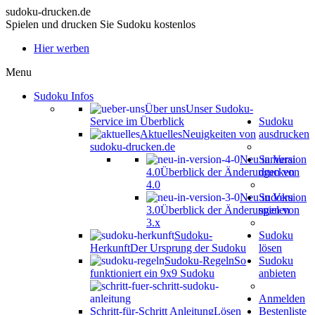
sudoku-drucken.de
Spielen und drucken Sie Sudoku kostenlos
Hier werben
Menu
Sudoku Infos
Über uns
Unser Sudoku-
Service im Überblick
Sudoku
Aktuelles
Neuigkeiten von
ausdrucken
sudoku-drucken.de
Neu in Version
Samurai
4.0
Überblick der Änderungen von
drucken
4.0
Neu in Version
Sudoku
3.0
Überblick der Änderungen von
spielen
3.x
Sudoku-
Sudoku
Herkunft
Der Ursprung der Sudoku
lösen
Sudoku-Regeln
So
Sudoku
funktioniert ein 9x9 Sudoku
anbieten
Anmelden
Schritt-für-Schritt Anleitung
Lösen
Bestenliste