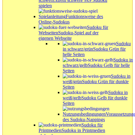
schwer
Extrem schwere 9x9 Sudoku
spielen
Spielanleitung
Funktionsweise des
Online-Sudokus
Sudoku für
Webseiten
Sudoku-Spiel auf der
eigenen Webseite
Sudoku
in schwarz/grün
Sudoku Grün für
helle Seiten
Sudoku in
schwarz/gelb
Sudoku Gelb für helle
Seiten
Sudoku in
weiß/grün
Sudoku Grün für dunkle
Seiten
Sudoku in
weiß/gelb
Sudoku Gelb für dunkle
Seiten
Nutzungsbedingungen
Voraussetzung
des Sudoku-Nappings
Sudoku für
Printmedien
Sudoku in Printmedien