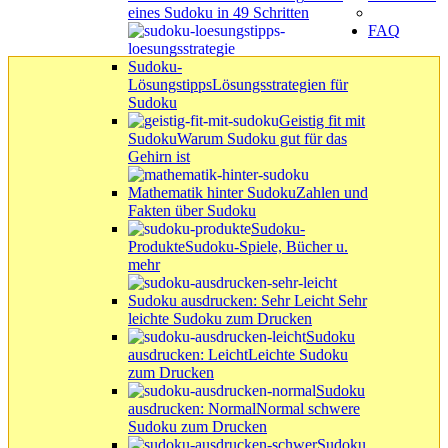
eines Sudoku in 49 Schritten
FAQ
Sudoku-
Lösungstipps
Lösungsstrategien für
Sudoku
Geistig fit mit
Sudoku
Warum Sudoku gut für das
Gehirn ist
Mathematik hinter Sudoku
Zahlen und
Fakten über Sudoku
Sudoku-
Produkte
Sudoku-Spiele, Bücher u.
mehr
Sudoku ausdrucken: Sehr Leicht
Sehr
leichte Sudoku zum Drucken
Sudoku
ausdrucken: Leicht
Leichte Sudoku
zum Drucken
Sudoku
ausdrucken: Normal
Normal schwere
Sudoku zum Drucken
Sudoku