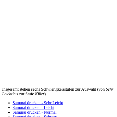
Insgesamt stehen sechs Schwierigkeisstufen zur Auswahl (von
Sehr
Leicht
bis zur Stufe
Killer
).
Samurai drucken - Sehr Leicht
Samurai drucken - Leicht
Samurai drucken - Normal
Samurai drucken - Schwer