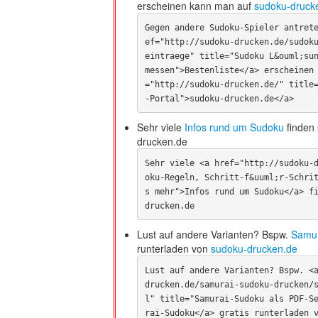
erscheinen kann man auf
sudoku-druck
Gegen andere Sudoku-Spieler antret
ef="http://sudoku-drucken.de/sudok
eintraege" title="Sudoku L&ouml;sun
messen">Bestenliste</a> erscheinen
="http://sudoku-drucken.de/" title
-Portal">sudoku-drucken.de</a>
Sehr viele
Infos rund um Sudoku
finden 
drucken.de
Sehr viele <a href="http://sudoku-
oku-Regeln, Schritt-f&uuml;r-Schri
s mehr">Infos rund um Sudoku</a> f
drucken.de 
Lust auf andere Varianten? Bspw.
Samur
runterladen von
sudoku-drucken.de
Lust auf andere Varianten? Bspw. <
drucken.de/samurai-sudoku-drucken/
l" title="Samurai-Sudoku als PDF-S
rai-Sudoku</a> gratis runterladen 