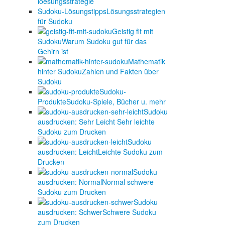
Sudoku-Lösungstipps
Lösungsstrategien
für Sudoku
Geistig fit mit
Sudoku
Warum Sudoku gut für das
Gehirn ist
Mathematik
hinter Sudoku
Zahlen und Fakten über
Sudoku
Sudoku-
Produkte
Sudoku-Spiele, Bücher u. mehr
Sudoku
ausdrucken: Sehr Leicht
Sehr leichte
Sudoku zum Drucken
Sudoku
ausdrucken: Leicht
Leichte Sudoku zum
Drucken
Sudoku
ausdrucken: Normal
Normal schwere
Sudoku zum Drucken
Sudoku
ausdrucken: Schwer
Schwere Sudoku
zum Drucken