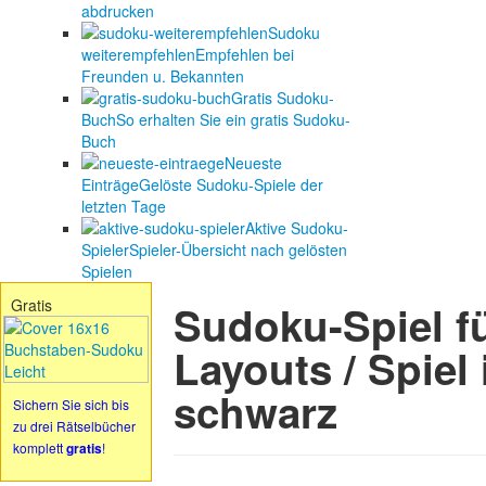
abdrucken
Sudoku
weiterempfehlen
Empfehlen bei
Freunden u. Bekannten
Gratis Sudoku-
Buch
So erhalten Sie ein gratis Sudoku-
Buch
Neueste
Einträge
Gelöste Sudoku-Spiele der
letzten Tage
Aktive Sudoku-
Spieler
Spieler-Übersicht nach gelösten
Spielen
Gratis
Sudoku-Spiel fü
Layouts / Spiel 
schwarz
Sichern Sie sich bis
zu drei Rätselbücher
komplett
gratis
!