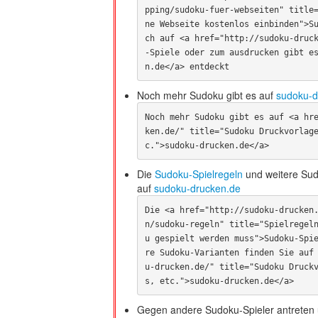
pping/sudoku-fuer-webseiten" title
ne Webseite kostenlos einbinden">S
ch auf <a href="http://sudoku-druc
-Spiele oder zum ausdrucken gibt e
n.de</a> entdeckt
Noch mehr Sudoku gibt es auf
sudoku-d
Noch mehr Sudoku gibt es auf <a hr
ken.de/" title="Sudoku Druckvorlag
c.">sudoku-drucken.de</a>
Die
Sudoku-Spielregeln
und weitere Sud
auf
sudoku-drucken.de
Die <a href="http://sudoku-drucken
n/sudoku-regeln" title="Spielregel
u gespielt werden muss">Sudoku-Spi
re Sudoku-Varianten finden Sie auf
u-drucken.de/" title="Sudoku Druck
s, etc.">sudoku-drucken.de</a>
Gegen andere Sudoku-Spieler antreten 