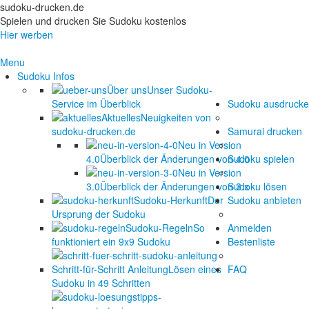
sudoku-drucken.de
Spielen und drucken Sie Sudoku kostenlos
Hier werben
Menu
Sudoku Infos
Über uns
Unser Sudoku-
Service im Überblick
Sudoku ausdruck
Aktuelles
Neuigkeiten von
sudoku-drucken.de
Samurai drucken
Neu in Version
4.0
Überblick der Änderungen von 4.0
Sudoku spielen
Neu in Version
3.0
Überblick der Änderungen von 3.x
Sudoku lösen
Sudoku-Herkunft
Der
Sudoku anbieten
Ursprung der Sudoku
Sudoku-Regeln
So
Anmelden
funktioniert ein 9x9 Sudoku
Bestenliste
Schritt-für-Schritt Anleitung
Lösen eines
FAQ
Sudoku in 49 Schritten