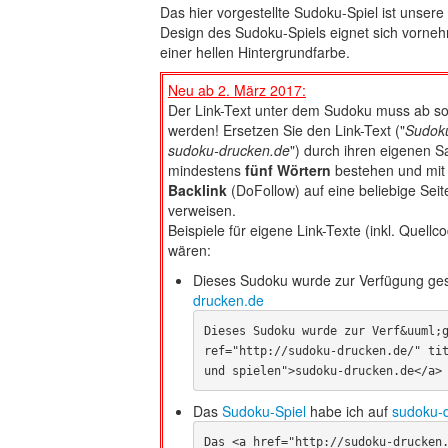
Das hier vorgestellte Sudoku-Spiel ist unsere 
Design des Sudoku-Spiels eignet sich vorneh
einer hellen Hintergrundfarbe.
Neu ab 2. März 2017:
Der Link-Text unter dem Sudoku muss ab sofo
werden! Ersetzen Sie den Link-Text ("
Sudoku
sudoku-drucken.de
") durch ihren eigenen S
mindestens
fünf Wörtern
bestehen und mit
Backlink
(DoFollow) auf eine beliebige Sei
verweisen.
Beispiele für eigene Link-Texte (inkl. Quellc
wären:
Dieses Sudoku wurde zur Verfügung ges
drucken.de
Dieses Sudoku wurde zur Verf&uuml;
ref="http://sudoku-drucken.de/" tit
und spielen">sudoku-drucken.de</a>
Das
Sudoku-Spiel
habe ich auf
sudoku-
Das <a href="http://sudoku-drucken