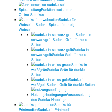
Spielanleitung
Funktionsweise des
Online-Sudokus
Sudoku für
Webseiten
Sudoku-Spiel auf der eigenen
Webseite
Sudoku in
schwarz/grün
Sudoku Grün für helle
Seiten
Sudoku in
schwarz/gelb
Sudoku Gelb für helle
Seiten
Sudoku in
weiß/grün
Sudoku Grün für dunkle
Seiten
Sudoku in
weiß/gelb
Sudoku Gelb für dunkle Seiten
Nutzungsbedingungen
Voraussetzungen
des Sudoku-Nappings
Sudoku für
Printmedien
Sudoku in Printmedien