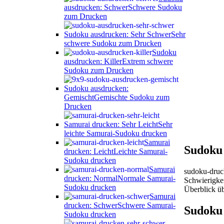
ausdrucken: Schwer
Schwere Sudoku
zum Drucken
Sudoku ausdrucken: Sehr Schwer
Sehr
schwere Sudoku zum Drucken
Sudoku
ausdrucken: Killer
Extrem schwere
Sudoku zum Drucken
Sudoku ausdrucken:
Gemischt
Gemischte Sudoku zum
Drucken
Samurai drucken: Sehr Leicht
Sehr
leichte Samurai-Sudoku drucken
Samurai
Sudoku
drucken: Leicht
Leichte Samurai-
Sudoku drucken
Samurai
sudoku-druck
drucken: Normal
Normale Samurai-
Schwierigkei
Sudoku drucken
Überblick ü
Samurai
drucken: Schwer
Schwere Samurai-
Sudoku 
Sudoku drucken