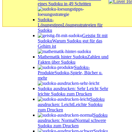
eines Sudoku in 49 Schritten
Sudoku-
Lösungstipps
Lösungsstrategien für
Sudoku
Geistig fit mit
Sudoku
Warum Sudoku gut für das
Gehirn ist
Mathematik hinter Sudoku
Zahlen und
Fakten über Sudoku
Sudoku-
Produkte
Sudoku-Spiele, Bücher u.
mehr
Sudoku ausdrucken: Sehr Leicht
Sehr
leichte Sudoku zum Drucken
Sudoku
ausdrucken: Leicht
Leichte Sudoku
zum Drucken
Sudoku
ausdrucken: Normal
Normal schwere
Sudoku zum Drucken
Sudoku