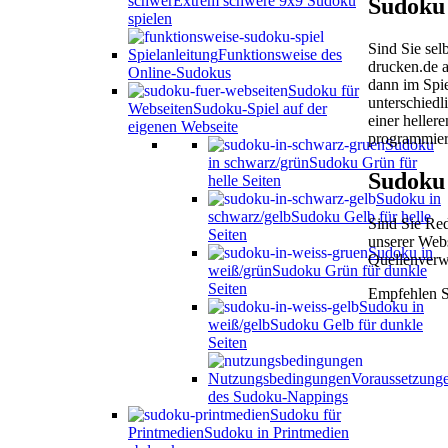
schwer
Extrem schwere 9x9 Sudoku
Sudoku 
spielen
Sind Sie sel
Spielanleitung
Funktionsweise des
drucken.de 
Online-Sudokus
dann im Spie
Sudoku für
unterschiedl
Webseiten
Sudoku-Spiel auf der
einer heller
eigenen Webseite
programmier
Sudoku
in schwarz/grün
Sudoku Grün für
Sudoku 
helle Seiten
Sudoku in
schwarz/gelb
Sudoku Gelb für helle
Sind Sie Red
Seiten
unserer Webs
Sudoku in
Quellenverwe
weiß/grün
Sudoku Grün für dunkle
Seiten
Empfehlen S
Sudoku in
weiß/gelb
Sudoku Gelb für dunkle
Seiten
Nutzungsbedingungen
Voraussetzung
des Sudoku-Nappings
Sudoku für
Printmedien
Sudoku in Printmedien