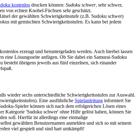
doku kostenlos
drucken können:
Sudoku schwer
, sehr schwer,
en von echten Knobel-Füchsen sehr geschätzt.
Rätsel der gewählten Schwierigkeitsstufe (z.B. Sudoku schwer)
Sudokus mit gemischten Schwierigkeitsstufen. Es kann bei jedem
kostenlos erzeugt und heruntergeladen werden. Auch hierbei lassen
n eine Lösungsseite anfügen. Ob Sie dabei ein Samurai-Sudoku
besteht übrigens jeweils aus fünf einzelnen, sich einander
lspaß.
falls wieder sechs unterschiedliche Schwierigkeitsstufen zur Auswahl.
wierigkeitsstufen). Eine ausführliche
Spielanleitung
informiert Sie
 Sudoku-Spieler können sich nach dem erfolgreichen Lösen eines
er Kategorie 'Sudoku schwer' ohne Hilfe gelöst haben, können Sie
n soll. Hierfür ist allerdings eine einmalige
em selbst gewählten Benutzernamen anmelden und sich so mit seinem
erden viel gespielt und sind hart umkämpft!