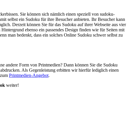
kerbissen. Sie können sich nämlich einen speziell von sudoku-
mit selbst ein Sudoku für ihre Besucher anbieten. Ihr Besucher kann
glich. Derzeit können Sie für das Sudoku auf ihrer Webseite aus vier
 Hintergrund ebenso ein passendes Design finden wie für Seiten mit
 wenn man bedenkt, dass ein solches Online Sudoku schwer selbst zu
er eine andere Form von Printmedien? Dann können Sie die Sudoku
 abdrucken. Als Gegenleistung erbitten wir hierfür lediglich einen
e zum
Printmedien-Angebot
.
ook
weiter!