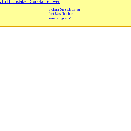
Sichern Sie sich bis zu
drei Rätselbücher
komplett
gratis
!