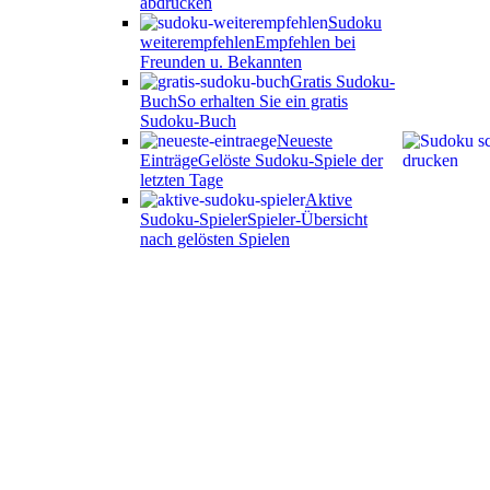
abdrucken
Sudoku
weiterempfehlen
Empfehlen bei
Freunden u. Bekannten
Gratis Sudoku-
Buch
So erhalten Sie ein gratis
Sudoku-Buch
Neueste
Einträge
Gelöste Sudoku-Spiele der
letzten Tage
Aktive
Sudoku-Spieler
Spieler-Übersicht
nach gelösten Spielen