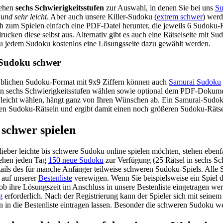
tehen
sechs Schwierigkeitsstufen
zur Auswahl, in denen Sie bei uns
Su
 und sehr leicht
. Aber auch unsere Killer-Sudoku (
extrem schwer
) werd
ch zum Spielen einfach eine PDF-Datei herunter, die jeweils 6 Sudoku-
drucken diese selbst aus. Alternativ gibt es auch eine Rätselseite mit 
 jedem Sudoku kostenlos eine Lösungsseite dazu gewählt werden.
Sudoku schwer
blichen Sudoku-Format mit 9x9 Ziffern können auch
Samurai Sudoku
en sechs Schwierigkeitsstufen wählen sowie optional dem PDF-Dokume
leicht wählen, hängt ganz von Ihren Wünschen ab. Ein Samurai-Sudoku 
en Sudoku-Rätseln und ergibt damit einen noch größeren Sudoku-Rätse
schwer spielen
e lieber leichte bis schwere Sudoku online spielen möchten, stehen eben
tehen jeden Tag
150 neue Sudoku
zur Verfügung (25 Rätsel in sechs Sch
tails des für manche Anfänger teilweise schweren Sudoku-Spiels. Alle
 auf unserer
Bestenliste
verewigen. Wenn Sie beispielsweise ein Spiel d
ob ihre Lösungszeit im Anschluss in unsere Bestenliste eingetragen werde
g
erforderlich. Nach der Registrierung kann der Spieler sich mit sein
 in die Bestenliste eintragen lassen. Besonder die schweren Sudoku w