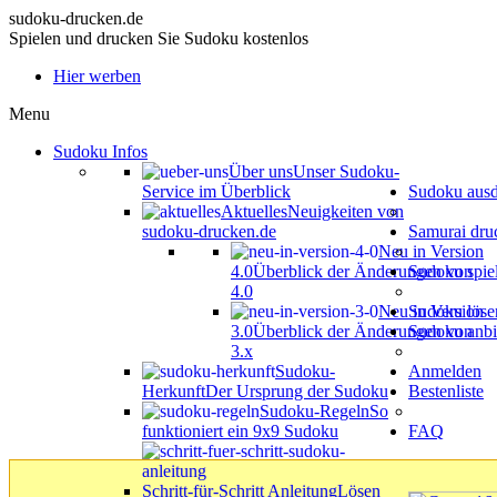
sudoku-drucken.de
Spielen und drucken Sie Sudoku kostenlos
Hier werben
Menu
Sudoku Infos
Über uns
Unser Sudoku-
Service im Überblick
Sudoku aus
Aktuelles
Neuigkeiten von
sudoku-drucken.de
Samurai dru
Neu in Version
4.0
Überblick der Änderungen von
Sudoku spie
4.0
Neu in Version
Sudoku löse
3.0
Überblick der Änderungen von
Sudoku anbi
3.x
Sudoku-
Anmelden
Herkunft
Der Ursprung der Sudoku
Bestenliste
Sudoku-Regeln
So
funktioniert ein 9x9 Sudoku
FAQ
Schritt-für-Schritt Anleitung
Lösen