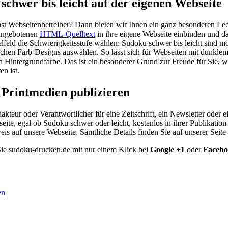
schwer bis leicht auf der eigenen Webseite
bst Webseitenbetreiber? Dann bieten wir Ihnen ein ganz besonderen Lec
angebotenen
HTML-Quelltext
in ihre eigene Webseite einbinden und da
lfeld die Schwierigkeitsstufe wählen: Sudoku schwer bis leicht sind mö
ichen Farb-Designs auswählen. So lässt sich für Webseiten mit dunklem
en Hintergrundfarbe. Das ist ein besonderer Grund zur Freude für Sie,
en ist.
Printmedien publizieren
akteur oder Verantwortlicher für eine Zeitschrift, ein Newsletter od
eite, egal ob Sudoku schwer oder leicht, kostenlos in ihrer Publikation
is auf unsere Webseite. Sämtliche Details finden Sie auf unserer Seit
ie sudoku-drucken.de mit nur einem Klick bei
Google +1
oder
Faceb
en