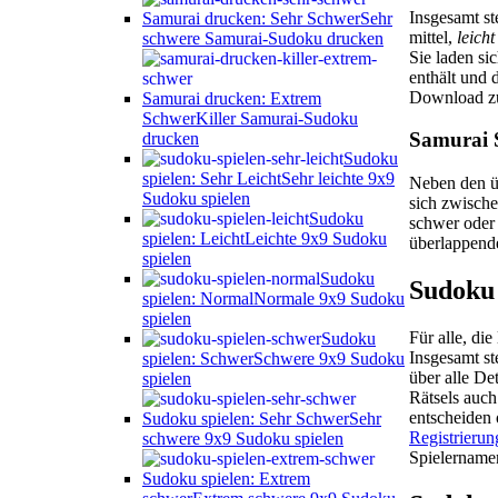
Insgesamt s
Samurai drucken: Sehr Schwer
Sehr
mittel,
leicht
schwere Samurai-Sudoku drucken
Sie laden si
enthält und 
Download zu
Samurai drucken: Extrem
Schwer
Killer Samurai-Sudoku
Samurai 
drucken
Sudoku
spielen: Sehr Leicht
Sehr leichte 9x9
Neben den ü
Sudoku spielen
sich zwisch
Sudoku
schwer oder 
spielen: Leicht
Leichte 9x9 Sudoku
überlappend
spielen
Sudoku
Sudoku 
spielen: Normal
Normale 9x9 Sudoku
spielen
Für alle, di
Sudoku
Insgesamt s
spielen: Schwer
Schwere 9x9 Sudoku
über alle De
spielen
Rätsels auch
entscheiden 
Sudoku spielen: Sehr Schwer
Sehr
Registrierun
schwere 9x9 Sudoku spielen
Spielernamen
Sudoku spielen: Extrem