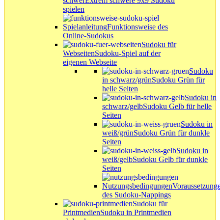
schwer
Extrem schwere 9x9 Sudoku
spielen
Spielanleitung
Funktionsweise des
Online-Sudokus
Sudoku für
Webseiten
Sudoku-Spiel auf der
eigenen Webseite
Sudoku
in schwarz/grün
Sudoku Grün für
helle Seiten
Sudoku in
schwarz/gelb
Sudoku Gelb für helle
Seiten
Sudoku in
weiß/grün
Sudoku Grün für dunkle
Seiten
Sudoku in
weiß/gelb
Sudoku Gelb für dunkle
Seiten
Nutzungsbedingungen
Voraussetzung
des Sudoku-Nappings
Sudoku für
Printmedien
Sudoku in Printmedien