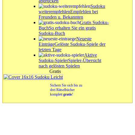
abdrucken
Sudoku
weiterempfehlen
Empfehlen bei
Freunden u. Bekannten
Gratis Sudoku-
Buch
So erhalten Sie ein gratis
Sudoku-Buch
Neueste
Einträge
Gelöste Sudoku-Spiele der
letzten Tage
Aktive
Sudoku-Spieler
Spieler-Übersicht
nach gelösten Spielen
Gratis
Sichern Sie sich bis zu
drei Rätselbücher
komplett
gratis
!