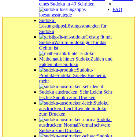
eines Sudoku in 49 Schritten
FAQ
Sudoku-
Lösungstipps
Lösungsstrategien für
Sudoku
Geistig fit mit
Sudoku
Warum Sudoku gut für das
Gehirn ist
Mathematik hinter Sudoku
Zahlen und
Fakten über Sudoku
Sudoku-
Produkte
Sudoku-Spiele, Bücher u.
mehr
Sudoku ausdrucken: Sehr Leicht
Sehr
leichte Sudoku zum Drucken
Sudoku
ausdrucken: Leicht
Leichte Sudoku
zum Drucken
Sudoku
ausdrucken: Normal
Normal schwere
Sudoku zum Drucken
Sudoku