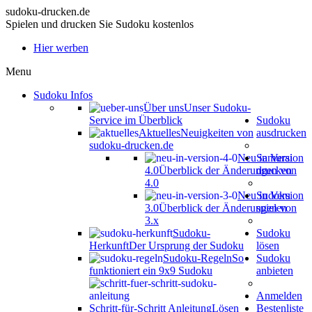
sudoku-drucken.de
Spielen und drucken Sie Sudoku kostenlos
Hier werben
Menu
Sudoku Infos
Über uns
Unser Sudoku-
Service im Überblick
Sudoku
Aktuelles
Neuigkeiten von
ausdrucken
sudoku-drucken.de
Neu in Version
Samurai
4.0
Überblick der Änderungen von
drucken
4.0
Neu in Version
Sudoku
3.0
Überblick der Änderungen von
spielen
3.x
Sudoku-
Sudoku
Herkunft
Der Ursprung der Sudoku
lösen
Sudoku-Regeln
So
Sudoku
funktioniert ein 9x9 Sudoku
anbieten
Anmelden
Schritt-für-Schritt Anleitung
Lösen
Bestenliste