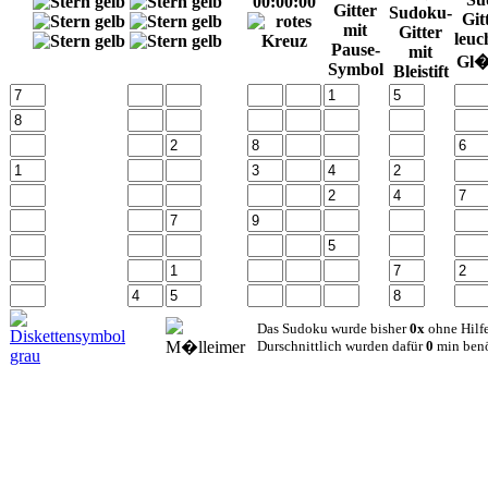
00:00:00
Das Sudoku wurde bisher
0x
ohne Hilfe
Durschnittlich wurden dafür
0
min benö