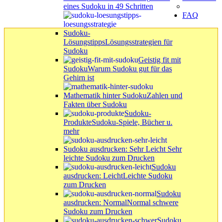
eines Sudoku in 49 Schritten
FAQ
Sudoku-
Lösungstipps
Lösungsstrategien für
Sudoku
Geistig fit mit
Sudoku
Warum Sudoku gut für das
Gehirn ist
Mathematik hinter Sudoku
Zahlen und
Fakten über Sudoku
Sudoku-
Produkte
Sudoku-Spiele, Bücher u.
mehr
Sudoku ausdrucken: Sehr Leicht
Sehr
leichte Sudoku zum Drucken
Sudoku
ausdrucken: Leicht
Leichte Sudoku
zum Drucken
Sudoku
ausdrucken: Normal
Normal schwere
Sudoku zum Drucken
Sudoku