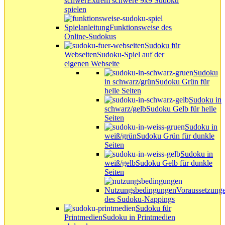
schwer
Extrem schwere 9x9 Sudoku
spielen
Spielanleitung
Funktionsweise des
Online-Sudokus
Sudoku für
Webseiten
Sudoku-Spiel auf der
eigenen Webseite
Sudoku
in schwarz/grün
Sudoku Grün für
helle Seiten
Sudoku in
schwarz/gelb
Sudoku Gelb für helle
Seiten
Sudoku in
weiß/grün
Sudoku Grün für dunkle
Seiten
Sudoku in
weiß/gelb
Sudoku Gelb für dunkle
Seiten
Nutzungsbedingungen
Voraussetzung
des Sudoku-Nappings
Sudoku für
Printmedien
Sudoku in Printmedien