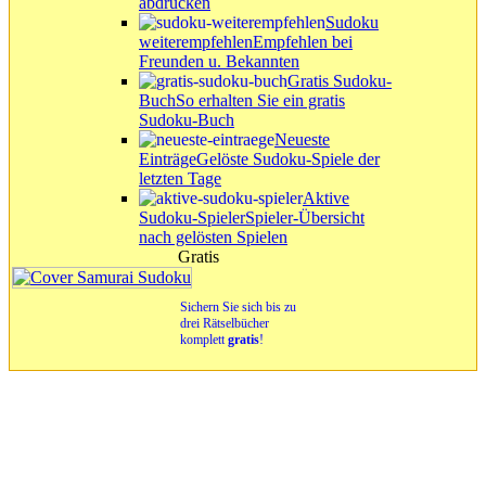
abdrucken
Sudoku
weiterempfehlen
Empfehlen bei
Freunden u. Bekannten
Gratis Sudoku-
Buch
So erhalten Sie ein gratis
Sudoku-Buch
Neueste
Einträge
Gelöste Sudoku-Spiele der
letzten Tage
Aktive
Sudoku-Spieler
Spieler-Übersicht
nach gelösten Spielen
Gratis
Sichern Sie sich bis zu
drei Rätselbücher
komplett
gratis
!