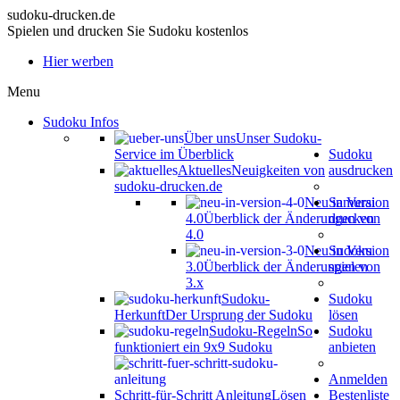
sudoku-drucken.de
Spielen und drucken Sie Sudoku kostenlos
Hier werben
Menu
Sudoku Infos
Über uns
Unser Sudoku-
Service im Überblick
Sudoku
Aktuelles
Neuigkeiten von
ausdrucken
sudoku-drucken.de
Neu in Version
Samurai
4.0
Überblick der Änderungen von
drucken
4.0
Neu in Version
Sudoku
3.0
Überblick der Änderungen von
spielen
3.x
Sudoku-
Sudoku
Herkunft
Der Ursprung der Sudoku
lösen
Sudoku-Regeln
So
Sudoku
funktioniert ein 9x9 Sudoku
anbieten
Anmelden
Schritt-für-Schritt Anleitung
Lösen
Bestenliste